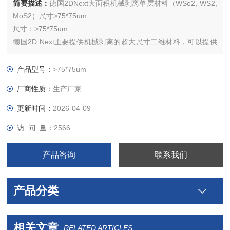
简要描述：
德国2DNext大面积机械剥离单层材料（WSe2, WS2,
MoS2）尺寸>75*75um
尺寸：>75*75um
德国2D Next主要提供机械剥离的超大尺寸二维材料，可以提供
在众多基底上的转移技术，如二氧化硅，蓝宝石，CVD金刚石
等，可用材料包括MoS2，WS2，WSe2等，提供三种尺寸的机
产品型号：
>75*75um
械剥离单层材料，分别为>50um,>75um,>100um
厂商性质：
生产厂家
更新时间：
2026-04-09
访 问 量：
2566
产品咨询
联系我们
产品分类
相关文章
RELATED ARTICLES