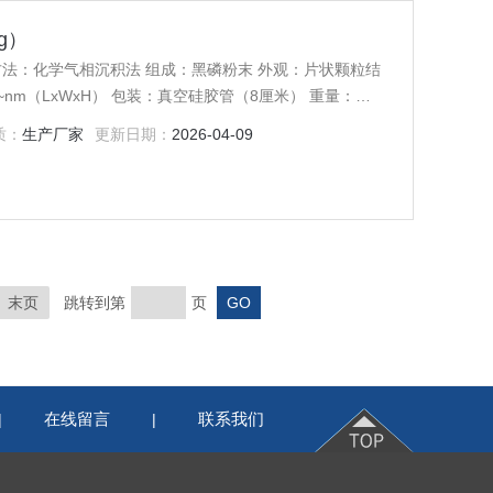
g）
der 制备方法：化学气相沉积法 组成：黑磷粉末 外观：片状颗粒结
 ~nm（LxWxH） 包装：真空硅胶管（8厘米） 重量：
质：
生产厂家
更新日期：
2026-04-09
末页
跳转到第
页
在线留言
联系我们
|
|