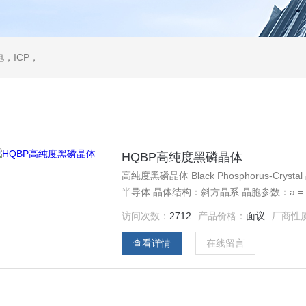
，ICP，
HQBP高纯度黑磷晶体
高纯度黑磷晶体 Black Phosphorus-C
半导体 晶体结构：斜方晶系 晶胞参数：a = 0.331 nm,
类型：合成 晶体纯度：99.995% 性质：半
访问次数：
2712
产品价格：
面议
厂商性
查看详情
在线留言