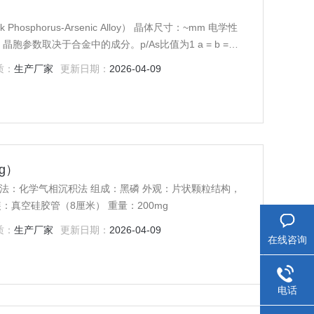
 Phosphorus-Arsenic Alloy） 晶体尺寸：~mm 电学性
参数取决于合金中的成分。p/As比值为1 a = b =
 nm, α = β = γ = 90° 晶体类型：合成 晶体纯度：99.995%
质：
生产厂家
更新日期：
2026-04-09
g）
stal 制备方法：化学气相沉积法 组成：黑磷 外观：片状颗粒结构，
：真空硅胶管（8厘米） 重量：200mg
质：
生产厂家
更新日期：
2026-04-09
在线咨询
电话