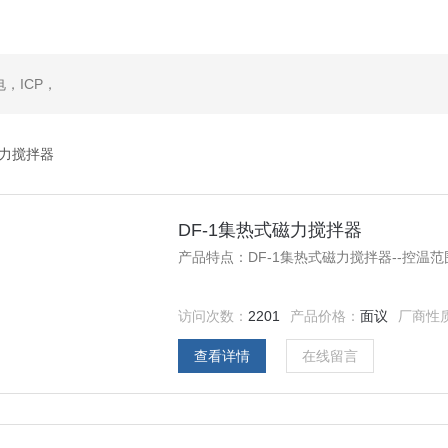
，ICP，
磁力搅拌器
DF-1集热式磁力搅拌器
产品特点：DF-1集热式磁力搅拌器--控温范围;常
访问次数：
2201
产品价格：
面议
厂商性
查看详情
在线留言