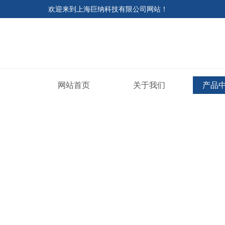
欢迎来到
上海巨纳科技有限公司网站
！
网站首页
关于我们
产品