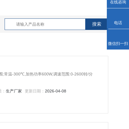
在线咨询
电话
微信扫一扫
温-300℃,加热功率600W,调速范围:0-2600转/分
质：
生产厂家
更新日期：
2026-04-08