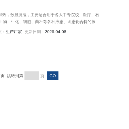
气加热，数显测湿，主要适合用于各大中专院校、医疗、石
生物、生化、细胞、菌种等各种液态、固态化合特的振荡
显示直观、稳定性能高等特点，是实验室和工作人员得心应
质：
生产厂家
更新日期：
2026-04-08
 末页 跳转到第
页