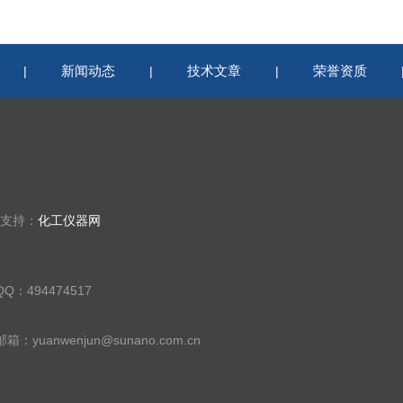
新闻动态
技术文章
荣誉资质
|
|
|
术支持：
化工仪器网
QQ：494474517
邮箱：yuanwenjun@sunano.com.cn