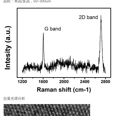
晶粒：单晶/多晶，50~300um
拉曼光谱分析