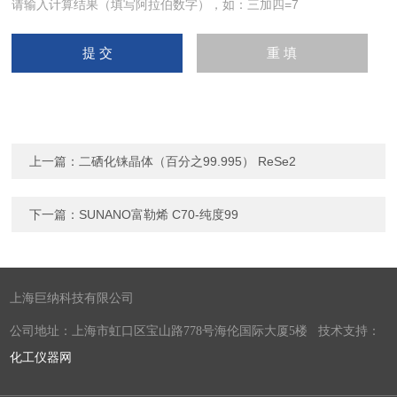
请输入计算结果（填写阿拉伯数字），如：三加四=7
上一篇：
二硒化铼晶体（百分之99.995） ReSe2
下一篇：
SUNANO富勒烯 C70-纯度99
上海巨纳科技有限公司
公司地址：上海市虹口区宝山路778号海伦国际大厦5楼 技术支持：
化工仪器网