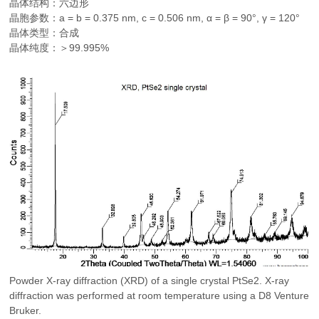
晶体结构：六边形
晶胞参数：a = b = 0.375 nm, c = 0.506 nm, α = β = 90°, γ = 120°
晶体类型：合成
晶体纯度：＞99.995%
Powder X-ray diffraction (XRD) of a single crystal PtSe2. X-ray
diffraction was performed at room temperature using a D8 Venture
Bruker.