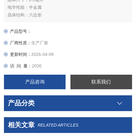
电学性能：半金属
晶体结构：六边形
晶胞参数：a = b = 0.375 nm, c = 0.506 nm, α = β = 90°, γ =
120°
产品型号：
晶体类型：合成
厂商性质：
生产厂家
晶体纯度：＞99.995%
更新时间：
2026-04-09
访 问 量：
2030
产品咨询
联系我们
产品分类
相关文章
RELATED ARTICLES