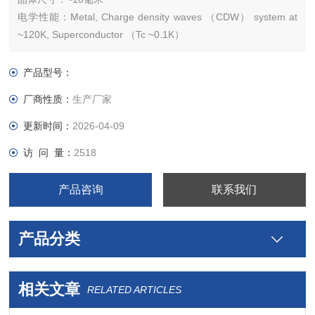
电学性能：Metal, Charge density waves （CDW） system at
~120K, Superconductor （Tc ~0.1K）
金属，电荷密度波（CDW）
晶体结构：六边形
产品型号：
晶胞参数：a = b = 0.342 nm, c = 1.2
厂商性质：
生产厂家
更新时间：
2026-04-09
访 问 量：
2518
产品咨询
联系我们
产品分类
相关文章
RELATED ARTICLES