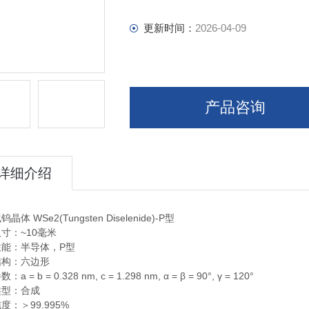
更新时间：
2026-04-09
产品咨询
详细介绍
晶体 WSe2(Tungsten Diselenide)-P型
寸：~10毫米
性能：半导体，P型
结构：六边形
a = b = 0.328 nm, c = 1.298 nm, α = β = 90°, γ = 120°
类型：合成
度：＞99.995%