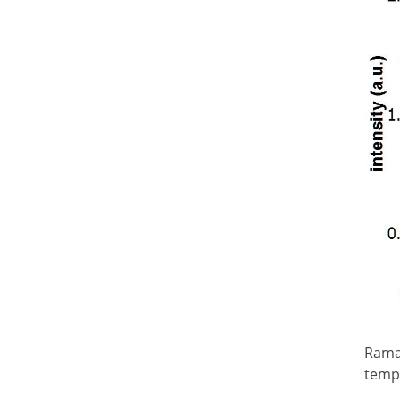
Rama
temp