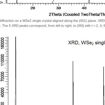
diffraction on a WSe2 single crystal aligned along the (001) plane. 
. The 5 XRD peaks correspond, from left to right, to (00l) with l = 2, 4, 6