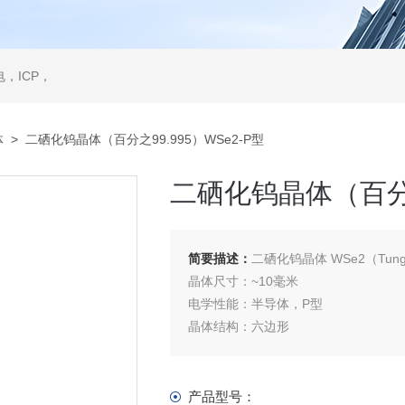
，ICP，
体
> 二硒化钨晶体（百分之99.995）WSe2-P型
二硒化钨晶体（百分之9
简要描述：
二硒化钨晶体 WSe2（Tungste
晶体尺寸：~10毫米
电学性能：半导体，P型
晶体结构：六边形
晶胞参数：a = b = 0.328 nm, c = 1.298 n
晶体类型：合成
晶体纯度：＞99.995%
产品型号：