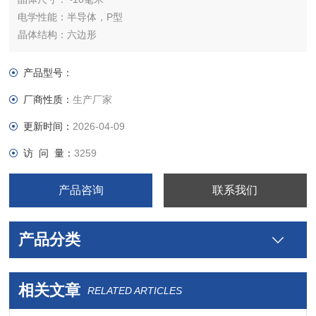
电学性能：半导体，P型
晶体结构：六边形
晶胞参数：a = b = 0.328 nm, c = 1.298 nm, α = β = 90°, γ =
120°
产品型号：
晶体类型：合成
厂商性质：
生产厂家
晶体纯度：＞99.995%
更新时间：
2026-04-09
访 问 量：
3259
产品咨询
联系我们
产品分类
相关文章
RELATED ARTICLES