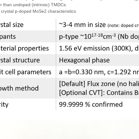
r than undoped (intrinsic) TMDCs.
 crystal p-doped MoSe2 characteristics