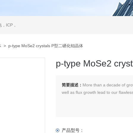
，ICP，
体
> p-type MoSe2 crystals P型二硒化钼晶体
p-type MoSe2 c
简要描述：
More than a decade of gro
well as flux growth lead to our flawle
产品型号：