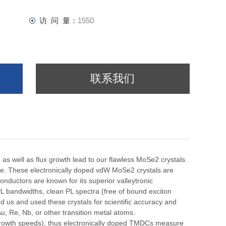
访 问 量：
1550
联系我们
as well as flux growth lead to our flawless MoSe2 crystals.
. These electronically doped vdW MoSe2 crystals are
nductors are known for its superior valleytronic
 PL bandwidths, clean PL spectra (free of bound exciton
ted us and used these crystals for scientific accuracy and
u, Re, Nb, or other transition metal atoms.
(growth speeds), thus electronically doped TMDCs measure