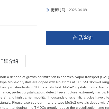
更新时间：
2026-04-09
产品咨询
详细介绍
han a decade of growth optimization in chemical vapor transport (CVT) 
-type MoSe2 crystals are doped with Nb atoms at 1E17-5E18cm-3 range
d as gold standards in 2D materials field. MoSe2 crystals from 2Dsemico
mance, perfect crystallization, defect free structure, extremely narrow
ers), and high carrier mobility. Thousands of scientific articles have ci
signals. Please also see our n- and p-type MoSe2 crystals doped with A
 note that doping into TMDCs greatly reduce the crystallization time 