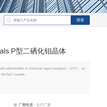
rystals P型二硒化钼晶体
wth optimization in chemical vapor transport （CVT） as
ss MoSe2 crystals.
厂商性质：
生产厂家