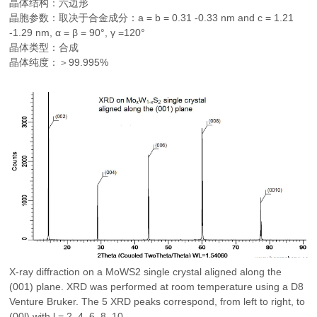
晶体结构：六边形
晶胞参数：取决于合金成分：a = b = 0.31 -0.33 nm and c = 1.21
-1.29 nm, α = β = 90°, γ =120°
晶体类型：合成
晶体纯度：＞99.995%
X-ray diffraction on a MoWS2 single crystal aligned along the
(001) plane. XRD was performed at room temperature using a D8
Venture Bruker. The 5 XRD peaks correspond, from left to right, to
(00l) with l = 2, 4, 6, 8, 10