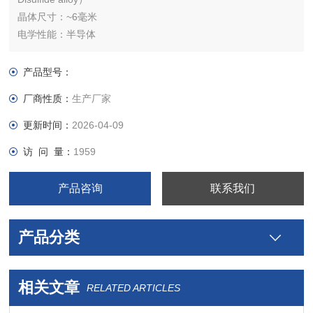
晶体尺寸：~6毫米
电学性能：半导体
晶体结构：六边形
晶胞参数：取决于合金成分：a = b = 0.31 -0.33 nm and c =
产品型号：
1.21 -1.29 nm, α = β = 90°, γ =120°
厂商性质：
生产厂家
晶体类型：合成
晶体纯度：＞99.995%
更新时间：
2026-04-09
访 问 量：
1959
产品咨询
联系我们
产品分类
相关文章
RELATED ARTICLES