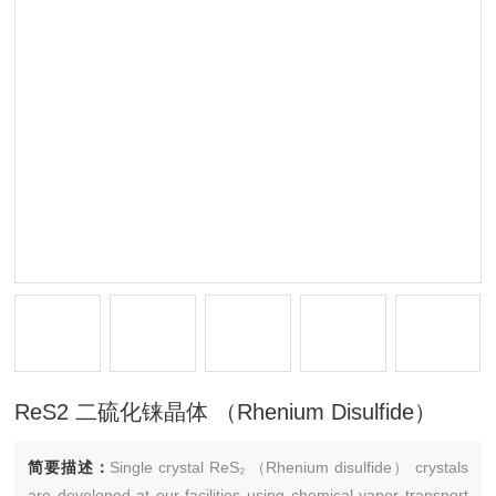
ReS2 二硫化铼晶体 （Rhenium Disulfide）
简要描述：
Single crystal ReS₂ （Rhenium disulfide） crystals
are developed at our facilities using chemical vapor transport