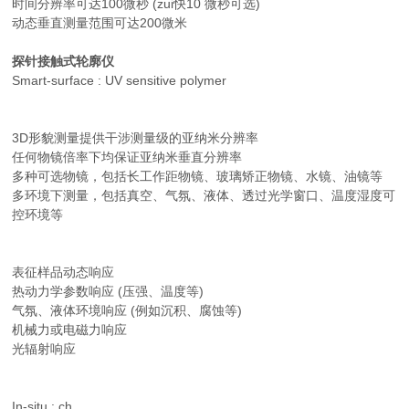
时间分辨率可达100微秒 (zui快10 微秒可选)
动态垂直测量范围可达200微米
探针接触式轮廓仪
Smart-surface : UV sensitive polymer
3D形貌测量提供干涉测量级的亚纳米分辨率
任何物镜倍率下均保证亚纳米垂直分辨率
多种可选物镜，包括长工作距物镜、玻璃矫正物镜、水镜、油镜等
多环境下测量，包括真空、气氛、液体、透过光学窗口、温度湿度可
控环境等
表征样品动态响应
热动力学参数响应 (压强、温度等)
气氛、液体环境响应 (例如沉积、腐蚀等)
机械力或电磁力响应
光辐射响应
In-situ : ch