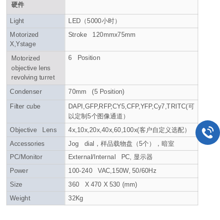
硬件
Light
LED（5000小时）
Motorized
Stroke 120mmx75mm
X,Ystage
6 Position
Motorized
objective lens
revolving turret
Condenser
70mm (5 Position)
Filter cube
DAPI,GFP,RFP,CY5,CFP,YFP,Cy7,TRITC(可
以定制5个图像通道）
Objective Lens
4x,10x,20x,40x,60,100x(客户自定义选配）
Accessories
Jog dial，样品载物盘（5个），暗室
PC/Monitor
External/Internal PC, 显示器
Power
100-240 VAC,150W, 50/60Hz
Size
360 X 470 X 530 (mm)
Weight
32Kg