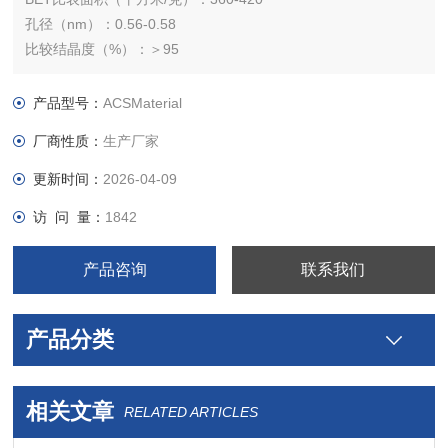
孔径（nm）：0.56-0.58
比较结晶度（%）：＞95
Na2O含量（wt%）：＜0.1
硅钛：~30
产品型号：
ACSMaterial
阳离子：氢
厂商性质：
生产厂家
更新时间：
2026-04-09
访 问 量：
1842
产品咨询
联系我们
产品分类
相关文章
RELATED ARTICLES