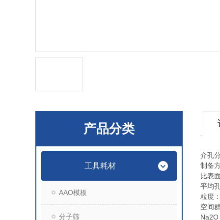
产品分类
介孔分
工具耗材
制备
比表面
平均孔
AAO模板
粒度：
空间
分子筛
Na2O