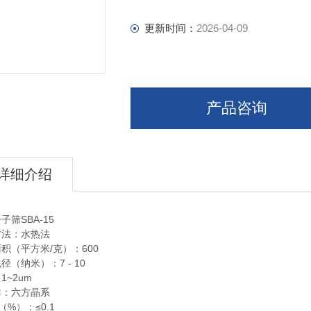
相对结晶度（%）：≥90
BJH吸附累积孔体积（立方厘米/克）：0.
更新时间：
2026-04-09
产品咨询
详细介绍
子筛SBA-15
方法：水热法
积（平方米/克）：600
径（纳米）：7 - 10
1~2um
群：六方晶系
（%）：≤0.1