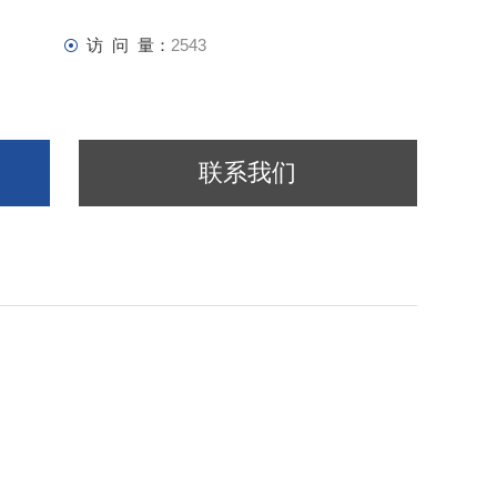
6793
访 问 量：
2543
联系我们