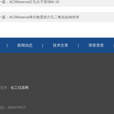
一篇：
ACSMaterial介孔分子筛SBA-16
一篇：
ACSMaterial单分散星状介孔二氧化硅纳米球
新闻动态
技术文章
荣誉资质
|
|
|
术支持：
化工仪器网
QQ：494474517