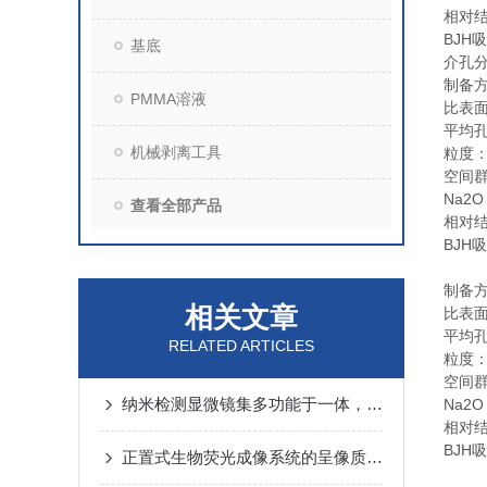
相对结
BJH
基底
介孔分
制备
PMMA溶液
比表面
平均孔
机械剥离工具
粒度：
空间
Na2O
查看全部产品
相对结
BJH
制备
相关文章
比表面
平均孔
RELATED ARTICLES
粒度：
空间
纳米检测显微镜集多功能于一体，实现超大范围测量
Na2O
相对结
BJH
正置式生物荧光成像系统的呈像质量究竟有多高？