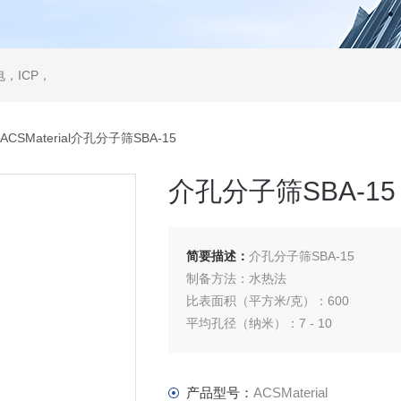
，ICP，
ACSMaterial介孔分子筛SBA-15
介孔分子筛SBA-15
简要描述：
介孔分子筛SBA-15
制备方法：水热法
比表面积（平方米/克）：600
平均孔径（纳米）：7 - 10
粒度：1~2um
空间群：六方晶系
Na2O（%）：≤0.1
产品型号：
ACSMaterial