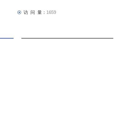
访 问 量：
1659
联系我们