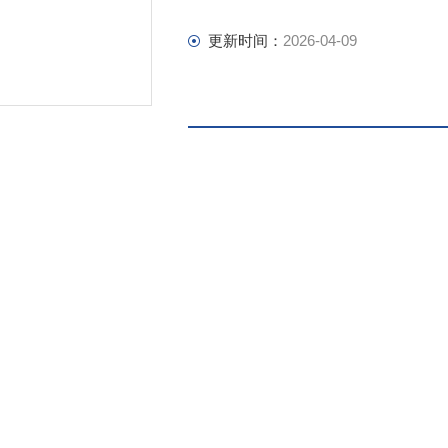
更新时间：
2026-04-09
产品咨询
详细介绍
烯（S法/进口） Graphene Oxide (S Method)
方法：斯托登梅尔方法
为灰绿色粉末
1~5um
.8~1.2nm
积（SSA）5-10平方米/克
：＞90%