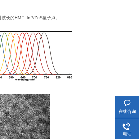
HMF_InP/ZnS
射波长的
量子点。
在线咨询
电话