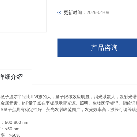
更新时间：
2026-04-08
产品咨询
详细介绍
-
其激子波尔半径比Ⅱ
Ⅵ族的大，量子限域效应明显，消光系数大，发射光谱
InP
重金属元素，
量子点在平板显示背光源、照明、生物医学标记、指纹识
nS
量子点具有稳定性好，荧光发射峰范围广，发光效率高，波长可调等诸
500-800 nm
峰：
<50 nm
宽：
>60%
产率：