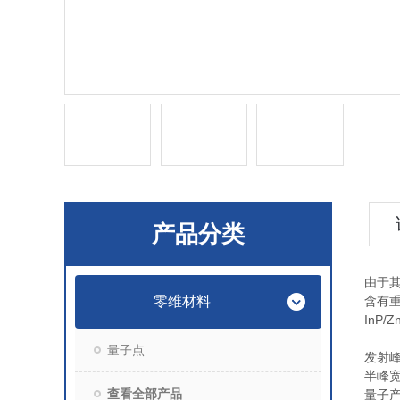
产品分类
由于
零维材料
含有
InP/Z
量子点
发射
半峰
查看全部产品
量子