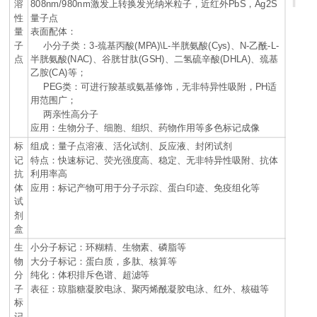
808nm/980nm
PbS
Ag2S
溶
激发上转换发光纳米粒子，近红外
，
性
量子点
量
表面配体：
3-
(MPA)\L-
(Cys)
N-
-L-
子
小分子类：
巯基丙酸
半胱氨酸
、
乙酰
(NAC)
(GSH)
(DHLA)
点
半胱氨酸
、谷胱甘肽
、二氢硫辛酸
、巯基
乙胺
(CA)
等；
PEG
PH
类：可进行羧基或氨基修饰，无非特异性吸附，
适
用范围广；
两亲性高分子
应用：生物分子、细胞、组织、药物作用等多色标记成像
标
组成：量子点溶液、活化试剂、反应液、封闭试剂
记
特点：快速标记、荧光强度高、稳定、无非特异性吸附、抗体
抗
利用率高
体
应用：标记产物可用于分子示踪、蛋白印迹、免疫组化等
试
剂
盒
生
小分子标记：环糊精、生物素、磷脂等
物
大分子标记：蛋白质，多肽、核算等
分
纯化：体积排斥色谱、超滤等
子
表征：琼脂糖凝胶电泳、聚丙烯酰凝胶电泳、红外、核磁等
标
记