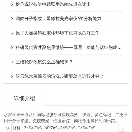
给你说说拉曼电镜联用系统先进在哪里
洞察分子指纹：显微拉曼光谱仪的*分析能力
原子力显微镜在液体环境下也可以良好工作
科研级倒置共聚焦显微镜——原理、功能与活细胞成像应用
三维轮廓仪该怎么正确维护？
双层纯水蒸馏器的清洗步骤要怎么进行才好？
详细介绍
水溶性量子点及生物标记服务可实现高效、快速、多色标记，广泛应
用于分子印迹、免疫荧光、细胞示踪、药物作用等长时间示踪。
+
ZnSe/ZnS, InP/ZnS, CdS/ZnS, CdSe/ZnS,
水
材料：