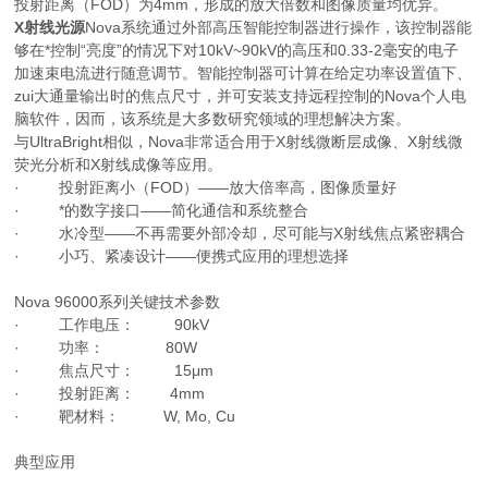
投射距离（FOD）为4mm，形成的放大倍数和图像质量均优异。
X射线光源
Nova系统通过外部高压智能控制器进行操作，该控制器能
够在*控制“亮度”的情况下对10kV~90kV的高压和0.33-2毫安的电子
加速束电流进行随意调节。智能控制器可计算在给定功率设置值下、
zui大通量输出时的焦点尺寸，并可安装支持远程控制的Nova个人电
脑软件，因而，该系统是大多数研究领域的理想解决方案。
与UltraBright相似，Nova非常适合用于X射线微断层成像、X射线微
荧光分析和X射线成像等应用。
· 投射距离小（FOD）——放大倍率高，图像质量好
· *的数字接口——简化通信和系统整合
· 水冷型——不再需要外部冷却，尽可能与X射线焦点紧密耦合
· 小巧、紧凑设计——便携式应用的理想选择
Nova 96000系列关键技术参数
· 工作电压： 90kV
· 功率： 80W
· 焦点尺寸： 15μm
· 投射距离： 4mm
· 靶材料： W, Mo, Cu
典型应用